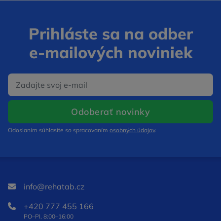
Prihláste sa na odber
e‑mailových noviniek
E‑mail
Otvorí sa v nov
Odoberať novinky
Odoslaním súhlasíte so spracovaním
osobných údajov
.
info@rehatab.cz
+420 777 455 166
PO–PI, 8:00–16:00