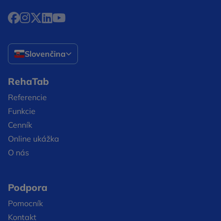
Facebook Otvorí sa v novom okne
Instagram Otvorí sa v novom okne
X Otvorí sa v novom okne
LinkedIn Otvorí sa v novom okne
YouTube Otvorí sa v novom okne
Slovenčina
RehaTab
Referencie
Funkcie
Cenník
Online ukážka
O nás
Podpora
Pomocník
Kontakt