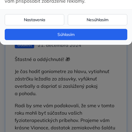
Šťastné
a oddýchnuté!
21. decembra 2024
Událost
Šťastné a oddýchnuté! 🎁
Je čas hodiť goniometre za hlavu, vytiahnuť
zástrčku ležadla zo zásuvky, vyfúknuť
overbally a dopriať si zaslúžený pokoj
a pohodu.
Radi by sme vám poďakovali, že sme v tomto
roku mohli byť súčasťou vašich
fyzioterapeutických príbehov. Prajeme vám
krásne Vianoce, dostatok zemiakového šalátu