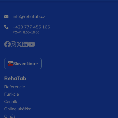
info@rehatab.cz
+420 777 455 166
PO–PI, 8:00–16:00
Facebook Otvorí sa v novom okne
Instagram Otvorí sa v novom okne
X Otvorí sa v novom okne
LinkedIn Otvorí sa v novom okne
YouTube Otvorí sa v novom okne
Slovenčina
RehaTab
Referencie
Funkcie
Cenník
Online ukážka
O nás