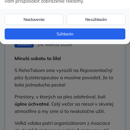
Boli sme na plese
fyzioterapeutov
14. marca 2026
Událost
Minulú sobotu to žilo!
S RehaTabom sme vyrazili na
Reprezentačný
ples fyzioterapeutov
a musíme povedať, že to
bola jednoducho pecka!
Priestory, v ktorých sa ples odohrával, boli
úplne úchvatné
. Celý večer sa niesol v skvelej
atmosfére a my sme si to neskutočne užili.
Veľká vďaka patrí organizátorom z
Asociace