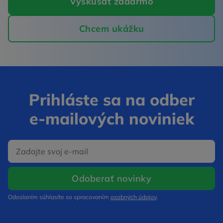
Vyskúšať zadarmo
Chcem ukážku
Prihláste sa na odber
e‑mailových noviniek
E‑mail
Otvorí sa v nov
Odoberať novinky
Odoslaním súhlasíte so spracovaním
osobných údajov
.