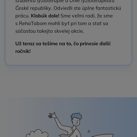
studentů fyzioterapie
a
Unie fyzioterapeutů
České republiky
. Odviedli ste úplne fantastickú
prácu.
Klobúk dole!
Sme veľmi radi, že sme
s RehaTabom mohli byť pri tom a stať sa
súčasťou takejto skvelej akcie.
Už teraz sa tešíme na to, čo prinesie ďalší
ročník!