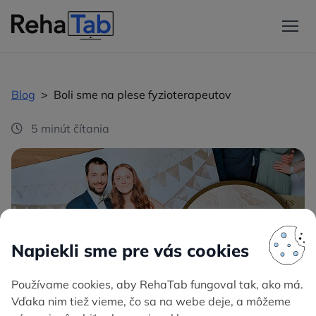
Blog
>
Boli sme na plese fyzioterapeutov
5 minút čítania