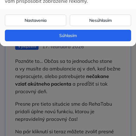
Nepravidelný
pracovný čas
17. februára 2026
Vylepšení
Poznáte to… Občas sa to jednoducho stane
a vy musíte do ambulancie aj v deň, keď bežne
nepracujete, alebo potrebujete
nečakane
vziať akútneho pacienta
a predĺžiť si tak
pracovný deň.
Presne pre tieto situácie sme do RehaTabu
pridali úplne novú funkciu, ktorou je
nepravidelný pracovný čas!
Na pár kliknutí si teraz môžete zvoliť presné