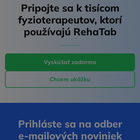
Pripojte sa k tisícom
fyzioterapeutov,
ktorí
používajú RehaTab
Vyskúšať zadarmo
Chcem ukážku
Prihláste sa na odber
e‑mailových noviniek