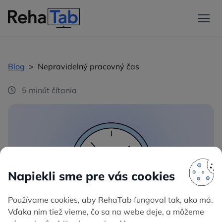
Blog
>
Nepravidelný pracovný čas
5 minút čítania