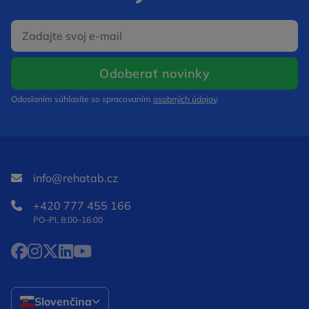
E‑mail
Otvorí sa v nov
Odoberať novinky
Odoslaním súhlasíte so spracovaním
osobných údajov
.
info@rehatab.cz
+420 777 455 166
PO–PI, 8:00–16:00
Facebook Otvorí sa v novom okne
Instagram Otvorí sa v novom okne
X Otvorí sa v novom okne
LinkedIn Otvorí sa v novom okne
YouTube Otvorí sa v novom okne
Slovenčina