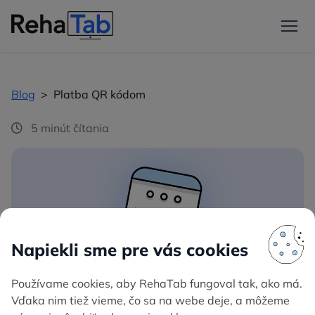
Blog
>
Platba QR kódom
5 minút čítania