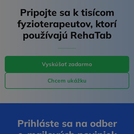
Pripojte sa k tisícom
fyzioterapeutov,
ktorí
používajú RehaTab
Vyskúšať zadarmo
Chcem ukážku
Prihláste sa na odber