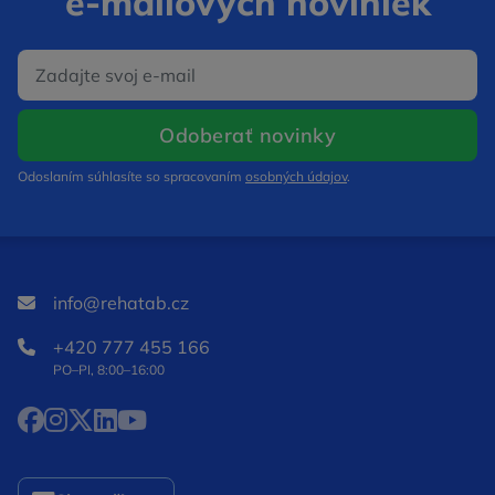
e‑mailových noviniek
E‑mail
Otvorí sa v nov
Odoberať novinky
Odoslaním súhlasíte so spracovaním
osobných údajov
.
info@rehatab.cz
+420 777 455 166
PO–PI, 8:00–16:00
Facebook Otvorí sa v novom okne
Instagram Otvorí sa v novom okne
X Otvorí sa v novom okne
LinkedIn Otvorí sa v novom okne
YouTube Otvorí sa v novom okne