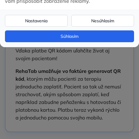
Platba QR kódom
5. mája 2024
Vylepšení
Vďaka platbe QR kódom uľahčíte život aj
svojim pacientom!
RehaTab umožňuje vo faktúre generovať QR
kód
, ktorým môžu pacienti za terapiu
jednoducho zaplatiť. Pacient sa tak už nemusí
strachovať, akým spôsobom zaplatí, keď
napríklad zabudne peňaženku s hotovosťou či
platobnou kartou. Platbu teraz vykoná rýchlo
a jednoducho pomocou svojho mobilu.