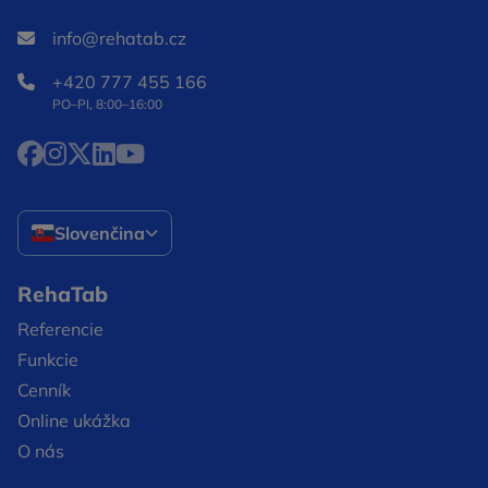
info@rehatab.cz
+420 777 455 166
PO–PI, 8:00–16:00
Facebook Otvorí sa v novom okne
Instagram Otvorí sa v novom okne
X Otvorí sa v novom okne
LinkedIn Otvorí sa v novom okne
YouTube Otvorí sa v novom okne
Slovenčina
RehaTab
Referencie
Funkcie
Cenník
Online ukážka
O nás