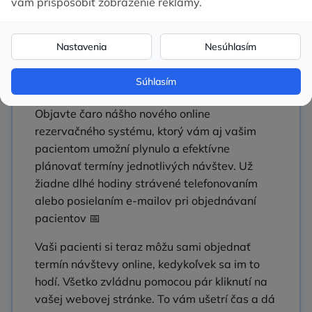
Rezervačný systém
8. februára 2024
Vylepšení
Objavte čaro nášho nového online
rezervačného systému, ktorý vám aj vašim
pacientom umožní plynulo a efektívne
plánovať termíny jednotlivých návštev. Už
žiadne dlhé hodiny strávené telefonovaním
alebo posielaním e‑mailov pri objednávaní
pacientov 📅
Vaši pacienti si teraz môžu sami objednať
termín návštevy online, kedykoľvek sa im to
hodí. Všetko zvládnu pomocou pár kliknutí na
vašej webovej stránke. To vám ušetrí čas a dá