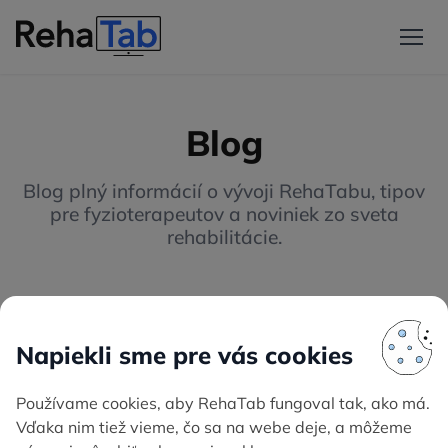
Blog
Blog plný informácií o vývoji RehaTabu, tipov
pre fyzioterapeutov a noviniek zo sveta
rehabilitácie.
Vylepšenia
Edu
Udalosť
2026