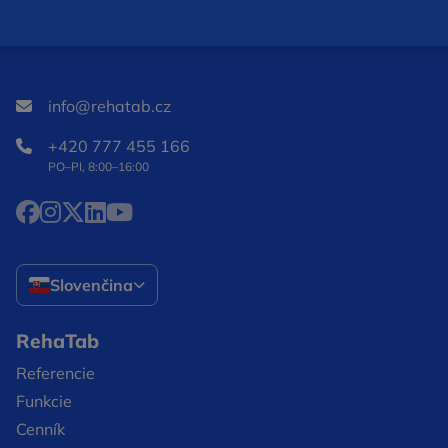
info@rehatab.cz
+420 777 455 166
PO–PI, 8:00–16:00
Facebook Otvorí sa v novom okne
Instagram Otvorí sa v novom okne
X Otvorí sa v novom okne
LinkedIn Otvorí sa v novom okne
YouTube Otvorí sa v novom okne
Slovenčina
RehaTab
Referencie
Funkcie
Cenník