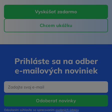
Vyskúšať zadarmo
Chcem ukážku
Prihláste sa na odber
e‑mailových noviniek
E‑mail
Otvorí sa v nov
Odoberať novinky
Odoslaním súhlasíte so spracovaním
osobných údajov
.